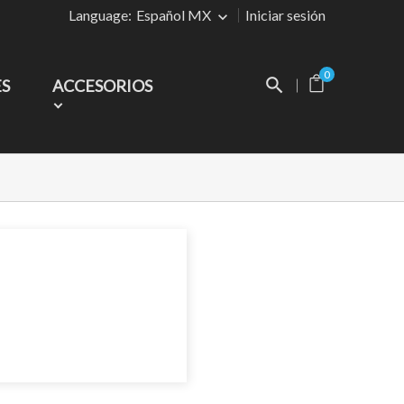
Language:
Español MX
Iniciar sesión
0
ES
ACCESORIOS