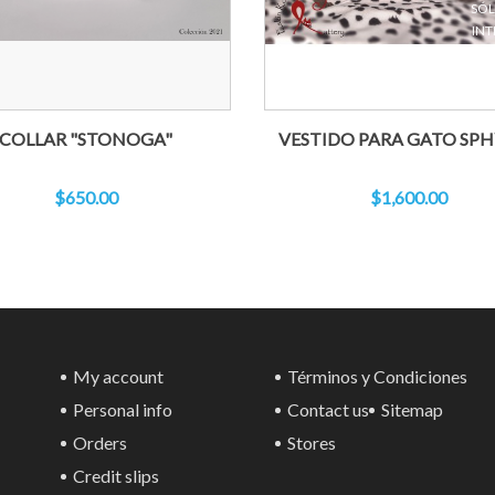
SÓL
INT
COLLAR "STONOGA"
VESTIDO PARA GATO SPHY
$650.00
$1,600.00
My account
Términos y Condiciones
Personal info
Contact us
Sitemap
Orders
Stores
Credit slips