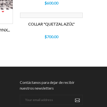
O POR
$600.00
ERNET
COLLAR "QUETZAL AZÚL"
NX...
$700.00
Contáctanos para dejar de recibir
nuestros newsletters