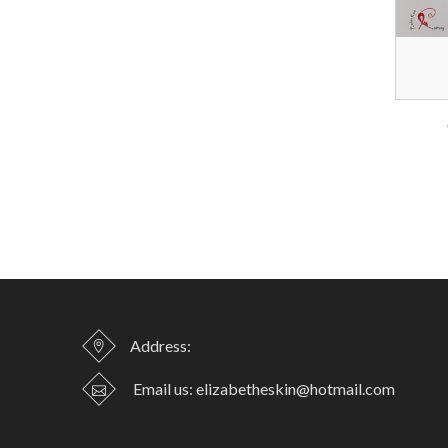
Address:
Email us:
elizabetheskin@hotmail.com