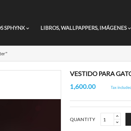
S SPHYNX
LIBROS, WALLPAPPERS, IMÁGENES
ter"
VESTIDO PARA GAT
1,600.00
Tax include
QUANTITY