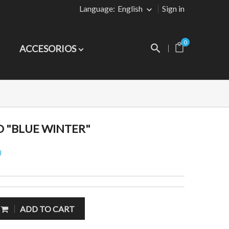
Language:
English
Sign in
0
ACCESORIOS
O "BLUE WINTER"
d
ADD TO CART