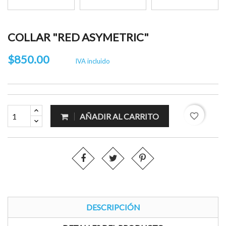
COLLAR "RED ASYMETRIC"
$850.00
IVA incluido
favorite_border
AÑADIR AL CARRITO
DESCRIPCIÓN