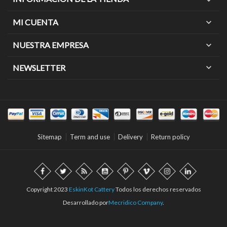
MI CUENTA
expand_more
NUESTRA EMPRESA
expand_more
expand_more
NEWSLETTER
Sitemap
Term and use
Delivery
Return policy
Copyright 2023
EskinKot Cattery
Todos los derechos reservados
Desarrollado por
Mecridico Company
.