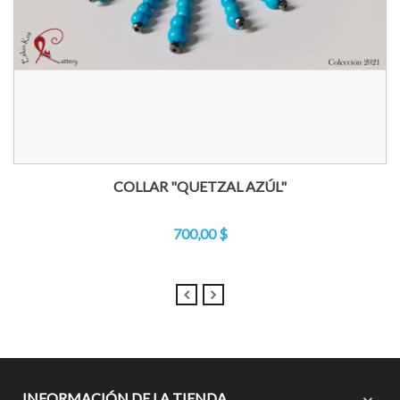
COLLAR "QUETZAL AZÚL"
700,00 $
INFORMACIÓN DE LA TIENDA
expand_more