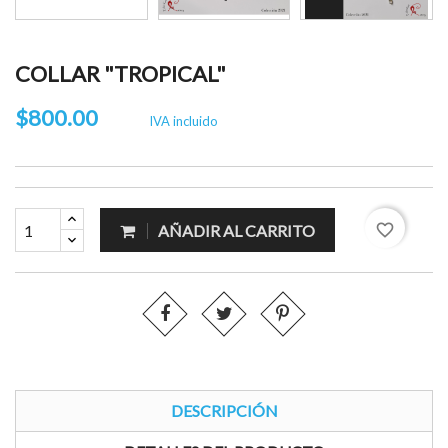
COLLAR "TROPICAL"
$800.00
IVA incluido
favorite_border
AÑADIR AL CARRITO
DESCRIPCIÓN