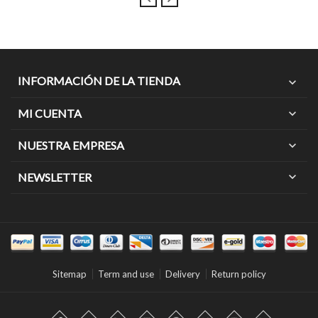
INFORMACIÓN DE LA TIENDA
expand_more
MI CUENTA
expand_more
NUESTRA EMPRESA
expand_more
expand_more
NEWSLETTER
Sitemap
Term and use
Delivery
Return policy